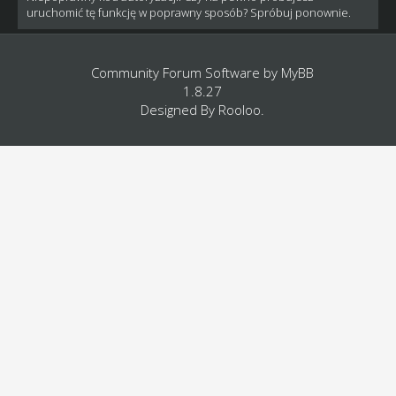
uruchomić tę funkcję w poprawny sposób? Spróbuj ponownie.
Community Forum Software by
MyBB
1.8.27
Designed By
Rooloo
.