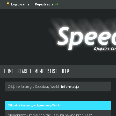
Logowanie
Rejestracja
HOME
SEARCH
MEMBER LIST
HELP
Informacja
Oficjalne forum gry Speedway-World
›
Oficjalne forum gry Speedway-World
Niepoprawny kod autoryzacji. Czy na pewno próbujesz