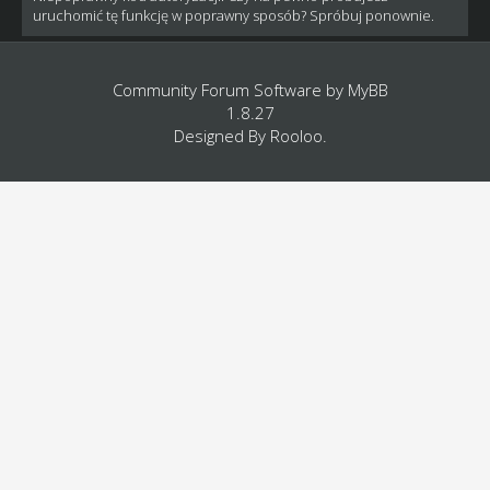
uruchomić tę funkcję w poprawny sposób? Spróbuj ponownie.
Community Forum Software by
MyBB
1.8.27
Designed By
Rooloo
.