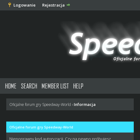
Logowanie
Rejestracja
HOME
SEARCH
MEMBER LIST
HELP
Informacja
Oficjalne forum gry Speedway-World
›
Oficjalne forum gry Speedway-World
Niepoprawny kod autoryzacji. Czy na pewno próbujesz