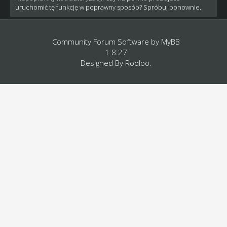
uruchomić tę funkcję w poprawny sposób? Spróbuj ponownie.
Community Forum Software by
MyBB
1.8.27
Designed By
Rooloo
.