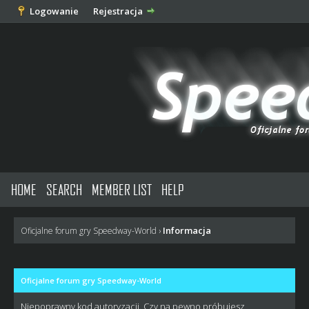
Logowanie
Rejestracja
HOME
SEARCH
MEMBER LIST
HELP
Informacja
Oficjalne forum gry Speedway-World
›
Oficjalne forum gry Speedway-World
Niepoprawny kod autoryzacji. Czy na pewno próbujesz