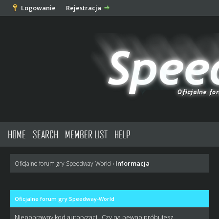
Logowanie
Rejestracja
HOME
SEARCH
MEMBER LIST
HELP
Informacja
Oficjalne forum gry Speedway-World
›
Oficjalne forum gry Speedway-World
Niepoprawny kod autoryzacji. Czy na pewno próbujesz