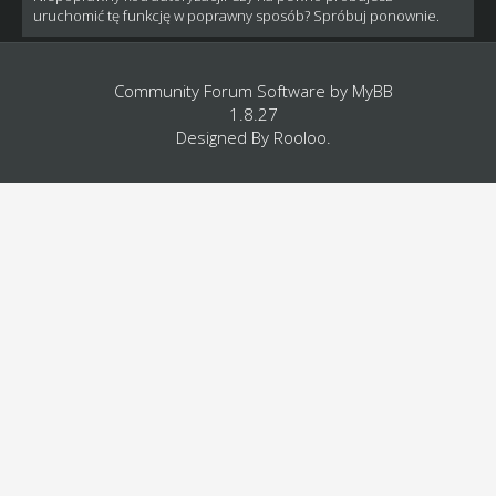
uruchomić tę funkcję w poprawny sposób? Spróbuj ponownie.
Community Forum Software by
MyBB
1.8.27
Designed By
Rooloo
.