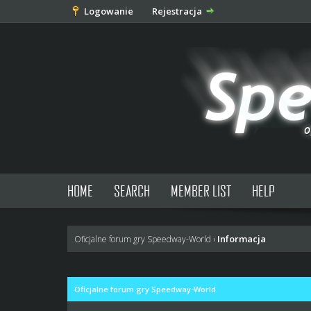
Logowanie
Rejestracja
HOME
SEARCH
MEMBER LIST
HELP
Informacja
Oficjalne forum gry Speedway-World
›
Oficjalne forum gry Speedway-World