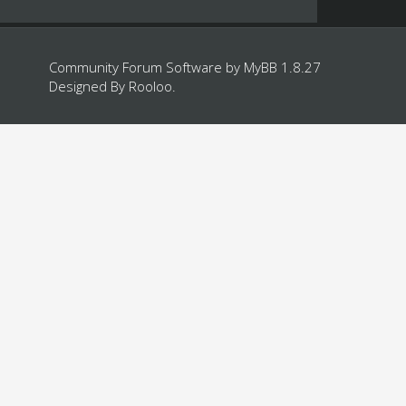
Community Forum Software by
MyBB 1.8.27
Designed By
Rooloo
.