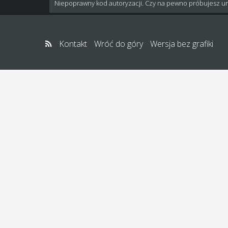
Niepoprawny kod autoryzacji. Czy na pewno próbujesz u
Kontakt
Wróć do góry
Wersja bez grafiki