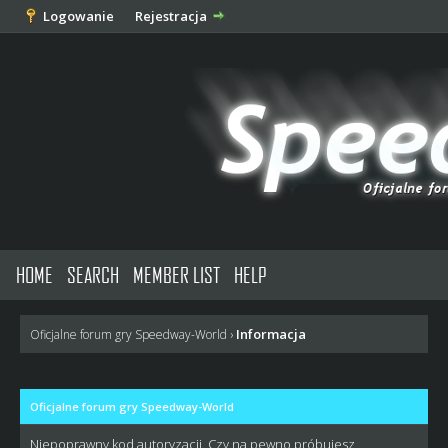
Logowanie
Rejestracja
HOME
SEARCH
MEMBER LIST
HELP
Informacja
Oficjalne forum gry Speedway-World
›
Oficjalne forum gry Speedway-World
Niepoprawny kod autoryzacji. Czy na pewno próbujesz