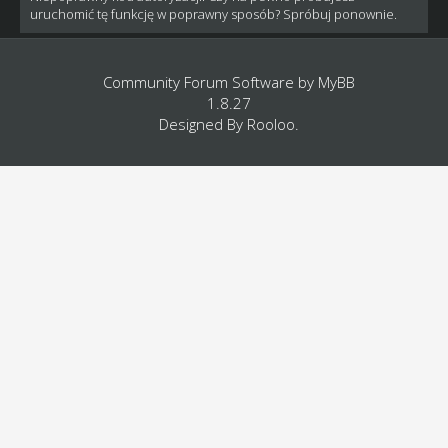
uruchomić tę funkcję w poprawny sposób? Spróbuj ponownie.
Community Forum Software by
MyBB
1.8.27
Designed By
Rooloo
.