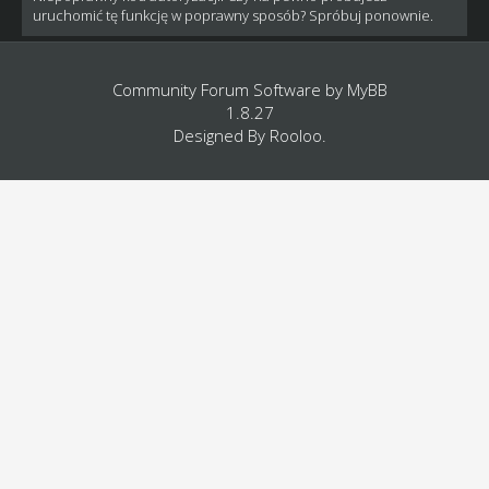
uruchomić tę funkcję w poprawny sposób? Spróbuj ponownie.
Community Forum Software by
MyBB
1.8.27
Designed By
Rooloo
.