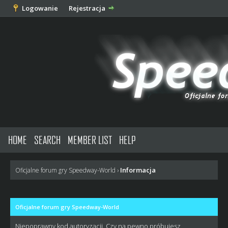
Logowanie
Rejestracja
HOME
SEARCH
MEMBER LIST
HELP
Informacja
Oficjalne forum gry Speedway-World
›
Oficjalne forum gry Speedway-World
Niepoprawny kod autoryzacji. Czy na pewno próbujesz