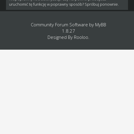
uruchomić tę funkcję w poprawny sposób? Spróbuj ponownie.
Community Forum Software by
MyBB
1.8.27
Designed By
Rooloo
.