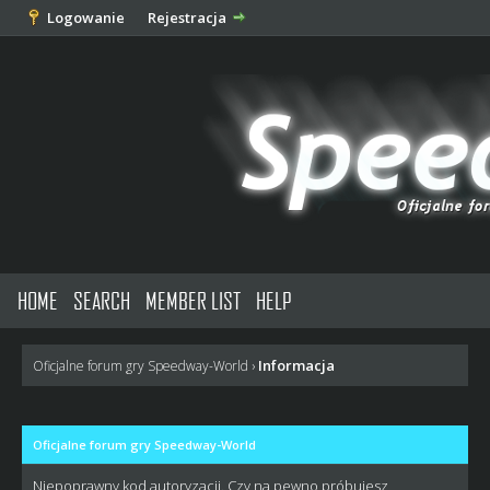
Logowanie
Rejestracja
HOME
SEARCH
MEMBER LIST
HELP
Informacja
Oficjalne forum gry Speedway-World
›
Oficjalne forum gry Speedway-World
Niepoprawny kod autoryzacji. Czy na pewno próbujesz