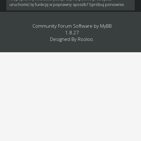
uruchomić tę funkcję w poprawny sposób? Spróbuj ponownie.
Community Forum Software by
MyBB
1.8.27
Designed By
Rooloo
.