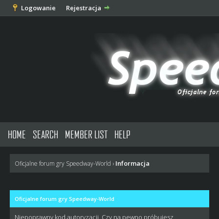
Logowanie
Rejestracja
HOME
SEARCH
MEMBER LIST
HELP
Informacja
Oficjalne forum gry Speedway-World
›
Oficjalne forum gry Speedway-World
Niepoprawny kod autoryzacji. Czy na pewno próbujesz