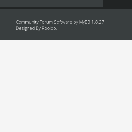
Community Forum Software by
MyBB 1.8.27
Designed By
Rooloo
.