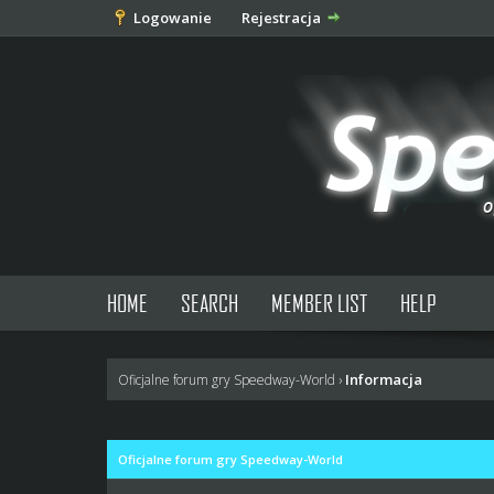
Logowanie
Rejestracja
HOME
SEARCH
MEMBER LIST
HELP
Informacja
Oficjalne forum gry Speedway-World
›
Oficjalne forum gry Speedway-World