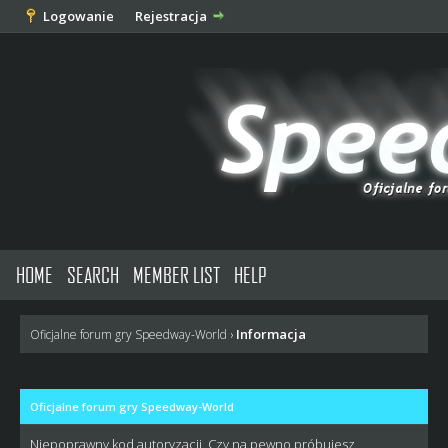
Logowanie
Rejestracja
HOME
SEARCH
MEMBER LIST
HELP
Informacja
Oficjalne forum gry Speedway-World
›
Oficjalne forum gry Speedway-World
Niepoprawny kod autoryzacji. Czy na pewno próbujesz