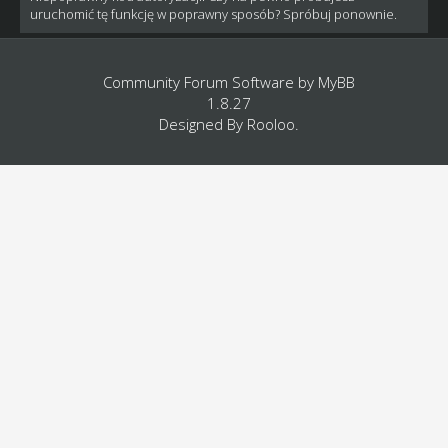
uruchomić tę funkcję w poprawny sposób? Spróbuj ponownie.
Community Forum Software by
MyBB
1.8.27
Designed By
Rooloo
.