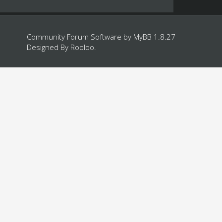
Community Forum Software by
MyBB 1.8.27
Designed By
Rooloo
.