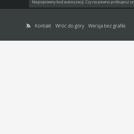
Niepoprawny kod autoryzacji. Czy na pewno próbujesz u
Kontakt
Wróć do góry
Wersja bez grafiki