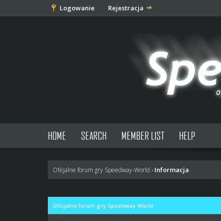
Logowanie
Rejestracja
HOME
SEARCH
MEMBER LIST
HELP
Informacja
Oficjalne forum gry Speedway-World
›
Oficjalne forum gry Speedway-World