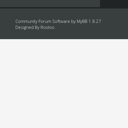
Community Forum Software by
MyBB 1.8.27
Designed By
Rooloo
.