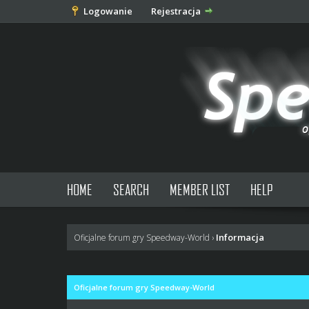
Logowanie
Rejestracja
HOME
SEARCH
MEMBER LIST
HELP
Informacja
Oficjalne forum gry Speedway-World
›
Oficjalne forum gry Speedway-World