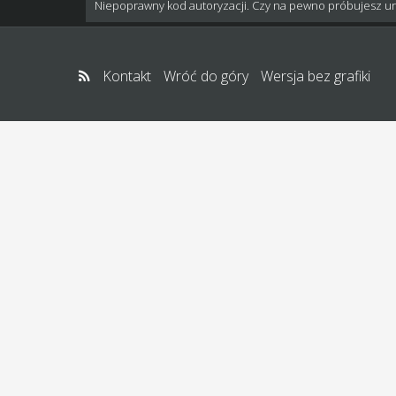
Niepoprawny kod autoryzacji. Czy na pewno próbujesz u
Kontakt
Wróć do góry
Wersja bez grafiki