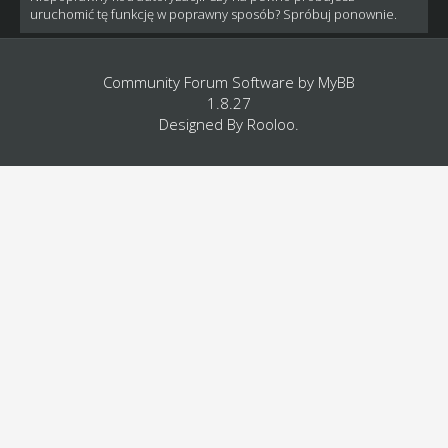
uruchomić tę funkcję w poprawny sposób? Spróbuj ponownie.
Community Forum Software by
MyBB
1.8.27
Designed By
Rooloo
.