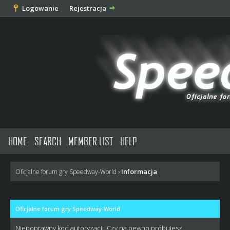
Logowanie
Rejestracja
HOME
SEARCH
MEMBER LIST
HELP
Informacja
Oficjalne forum gry Speedway-World
›
Oficjalne forum gry Speedway-World
Niepoprawny kod autoryzacji. Czy na pewno próbujesz