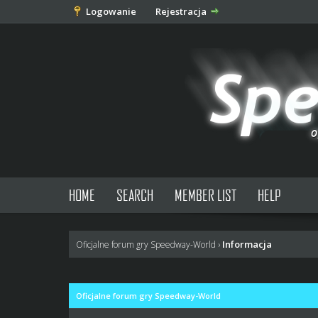
Logowanie
Rejestracja
HOME
SEARCH
MEMBER LIST
HELP
Informacja
Oficjalne forum gry Speedway-World
›
Oficjalne forum gry Speedway-World