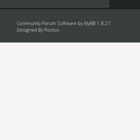
Community Forum Software by
MyBB 1.8.27
Designed By
Rooloo
.