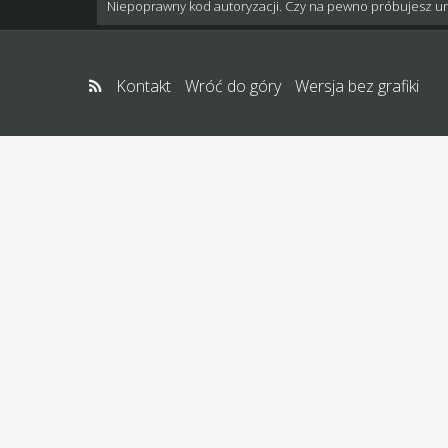
Niepoprawny kod autoryzacji. Czy na pewno próbujesz u
Kontakt
Wróć do góry
Wersja bez grafiki