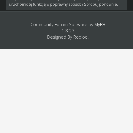
uruchomić tę funkcję w poprawny sposób? Spróbuj ponownie.
Community Forum Software by
MyBB
1.8.27
Designed By
Rooloo
.