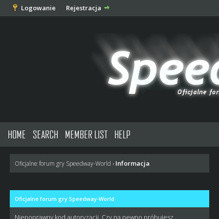
Logowanie
Rejestracja
HOME
SEARCH
MEMBER LIST
HELP
Informacja
Oficjalne forum gry Speedway-World
›
Oficjalne forum gry Speedway-World
Niepoprawny kod autoryzacji. Czy na pewno próbujesz