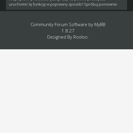
uruchomić tę funkcję w poprawny sposób? Spróbuj ponownie.
Community Forum Software by
MyBB
1.8.27
Designed By
Rooloo
.