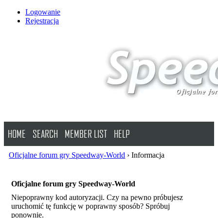
Logowanie
Rejestracja
HOME
SEARCH
MEMBER LIST
HELP
Oficjalne forum gry Speedway-World
›
Informacja
Oficjalne forum gry Speedway-World
Niepoprawny kod autoryzacji. Czy na pewno próbujesz
uruchomić tę funkcję w poprawny sposób? Spróbuj
ponownie.