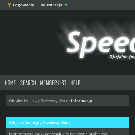
Logowanie
Rejestracja
HOME
SEARCH
MEMBER LIST
HELP
Informacja
Oficjalne forum gry Speedway-World
›
Oficjalne forum gry Speedway-World
Niepoprawny kod autoryzacji. Czy na pewno próbujesz