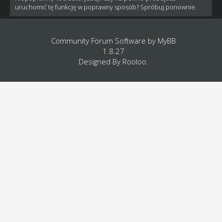
uruchomić tę funkcję w poprawny sposób? Spróbuj ponownie.
Community Forum Software by
MyBB
1.8.27
Designed By
Rooloo
.