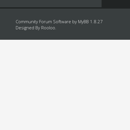
Community Forum Software by
MyBB 1.8.27
Designed By
Rooloo
.