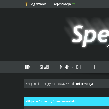
Logowanie
Rejestracja
HOME
SEARCH
MEMBER LIST
HELP
Informacja
Oficjalne forum gry Speedway-World
›
Oficjalne forum gry Speedway-World