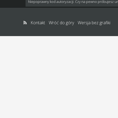
Niepoprawny kod autoryzacji. Czy na pewno próbujesz u
Kontakt
Wróć do góry
Wersja bez grafiki