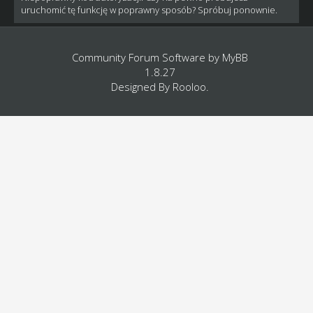
uruchomić tę funkcję w poprawny sposób? Spróbuj ponownie.
Community Forum Software by
MyBB
1.8.27
Designed By
Rooloo
.