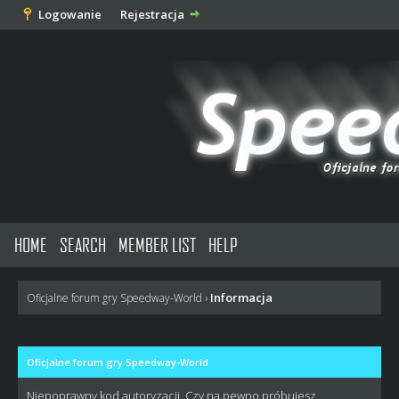
Logowanie
Rejestracja
HOME
SEARCH
MEMBER LIST
HELP
Informacja
Oficjalne forum gry Speedway-World
›
Oficjalne forum gry Speedway-World
Niepoprawny kod autoryzacji. Czy na pewno próbujesz