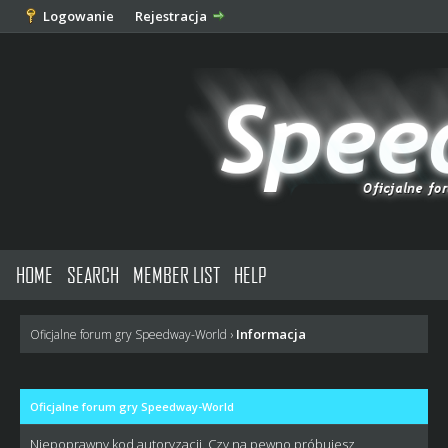
Logowanie
Rejestracja
HOME
SEARCH
MEMBER LIST
HELP
Informacja
Oficjalne forum gry Speedway-World
›
Oficjalne forum gry Speedway-World
Niepoprawny kod autoryzacji. Czy na pewno próbujesz