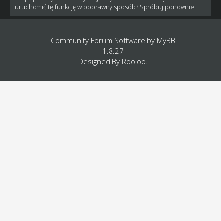
uruchomić tę funkcję w poprawny sposób? Spróbuj ponownie.
Community Forum Software by
MyBB
1.8.27
Designed By
Rooloo
.