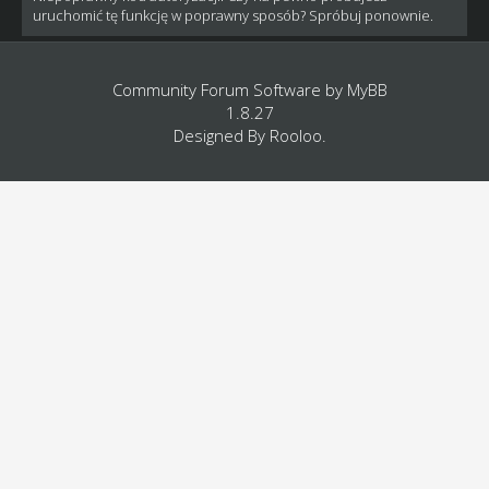
uruchomić tę funkcję w poprawny sposób? Spróbuj ponownie.
Community Forum Software by
MyBB
1.8.27
Designed By
Rooloo
.