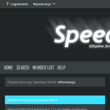
Logowanie
Rejestracja
HOME
SEARCH
MEMBER LIST
HELP
Informacja
Oficjalne forum gry Speedway-World
›
Oficjalne forum gry Speedway-World
Niepoprawny kod autoryzacji. Czy na pewno próbujesz