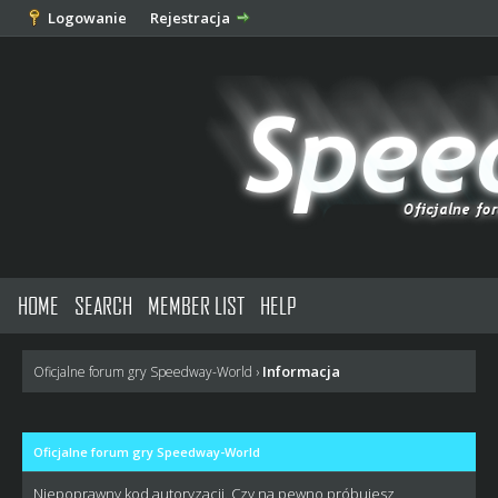
Logowanie
Rejestracja
HOME
SEARCH
MEMBER LIST
HELP
Informacja
Oficjalne forum gry Speedway-World
›
Oficjalne forum gry Speedway-World
Niepoprawny kod autoryzacji. Czy na pewno próbujesz