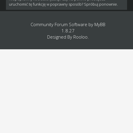
uruchomić tę funkcję w poprawny sposób? Spróbuj ponownie.
Community Forum Software by
MyBB
1.8.27
Designed By
Rooloo
.