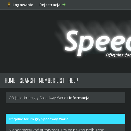
Logowanie
Rejestracja
HOME
SEARCH
MEMBER LIST
HELP
Informacja
Oficjalne forum gry Speedway-World
›
Oficjalne forum gry Speedway-World
Niepoprawny kod autoryzacji. Czy na pewno próbujesz