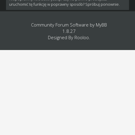
uruchomić tę funkcję w poprawny sposób? Spróbuj ponownie.
Community Forum Software by
MyBB
1.8.27
Designed By
Rooloo
.