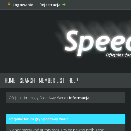
Logowanie
Rejestracja
HOME
SEARCH
MEMBER LIST
HELP
Informacja
Oficjalne forum gry Speedway-World
›
Oficjalne forum gry Speedway-World
Niepoprawny kod autoryzacji. Czy na pewno próbujesz