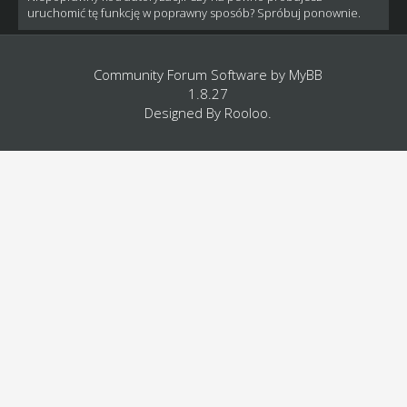
uruchomić tę funkcję w poprawny sposób? Spróbuj ponownie.
Community Forum Software by
MyBB
1.8.27
Designed By
Rooloo
.