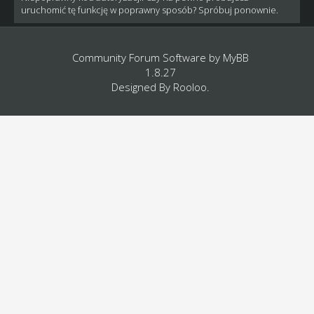
uruchomić tę funkcję w poprawny sposób? Spróbuj ponownie.
Community Forum Software by
MyBB
1.8.27
Designed By
Rooloo
.