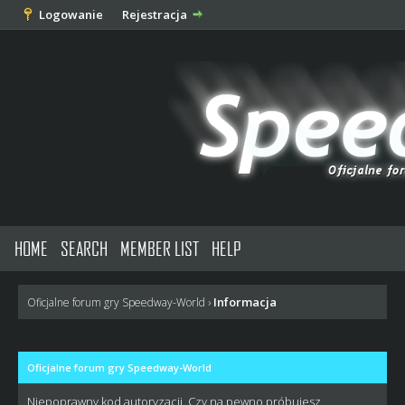
Logowanie
Rejestracja
HOME
SEARCH
MEMBER LIST
HELP
Informacja
Oficjalne forum gry Speedway-World
›
Oficjalne forum gry Speedway-World
Niepoprawny kod autoryzacji. Czy na pewno próbujesz