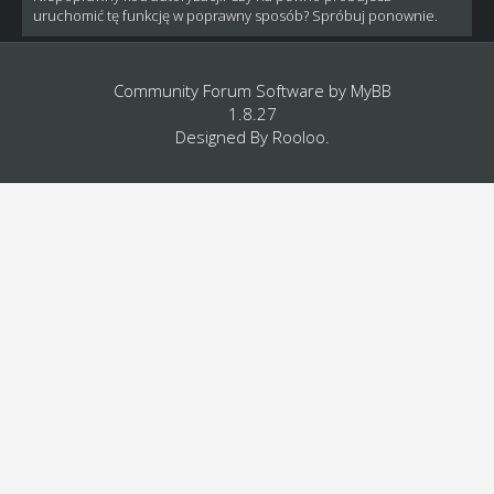
uruchomić tę funkcję w poprawny sposób? Spróbuj ponownie.
Community Forum Software by
MyBB
1.8.27
Designed By
Rooloo
.