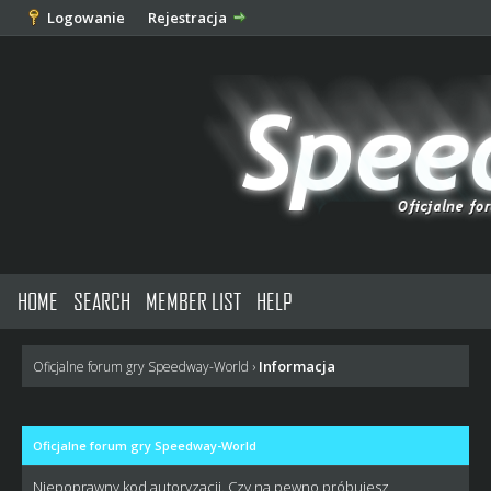
Logowanie
Rejestracja
HOME
SEARCH
MEMBER LIST
HELP
Informacja
Oficjalne forum gry Speedway-World
›
Oficjalne forum gry Speedway-World
Niepoprawny kod autoryzacji. Czy na pewno próbujesz