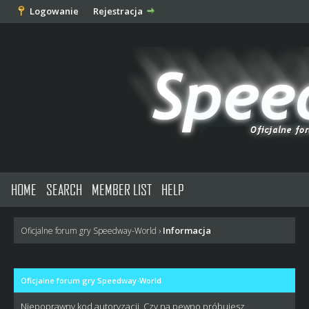
Logowanie
Rejestracja
HOME
SEARCH
MEMBER LIST
HELP
Informacja
Oficjalne forum gry Speedway-World
›
Oficjalne forum gry Speedway-World
Niepoprawny kod autoryzacji. Czy na pewno próbujesz