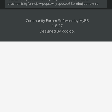
uruchomić tę funkcję w poprawny sposób? Spróbuj ponownie.
Community Forum Software by
MyBB
1.8.27
Designed By
Rooloo
.