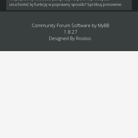
uruchomić tę funkcję w poprawny sposób? Spróbuj ponownie.
Community Forum Software by
MyBB
1.8.27
Designed By
Rooloo
.