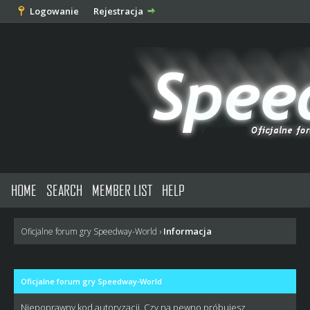
Logowanie
Rejestracja
HOME
SEARCH
MEMBER LIST
HELP
Informacja
Oficjalne forum gry Speedway-World
›
Oficjalne forum gry Speedway-World
Niepoprawny kod autoryzacji. Czy na pewno próbujesz