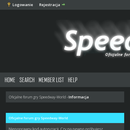
Logowanie
Rejestracja
HOME
SEARCH
MEMBER LIST
HELP
Informacja
Oficjalne forum gry Speedway-World
›
Oficjalne forum gry Speedway-World
Niepoprawny kod autoryzacji. Czy na pewno próbujesz