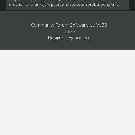
uruchomić tę funkcję w poprawny sposób? Spróbuj ponownie.
Community Forum Software by
MyBB
1.8.27
Designed By
Rooloo
.