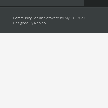
Community Forum Software by
MyBB 1.8.27
Designed By
Rooloo
.