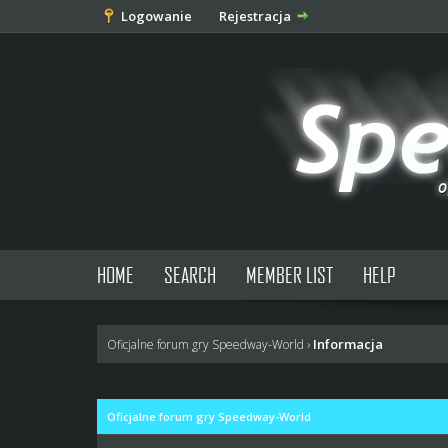
Logowanie
Rejestracja
HOME
SEARCH
MEMBER LIST
HELP
Informacja
Oficjalne forum gry Speedway-World
›
Oficjalne forum gry Speedway-World