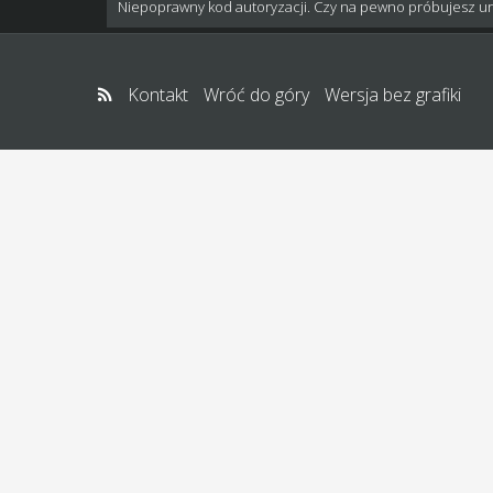
Niepoprawny kod autoryzacji. Czy na pewno próbujesz u
Kontakt
Wróć do góry
Wersja bez grafiki