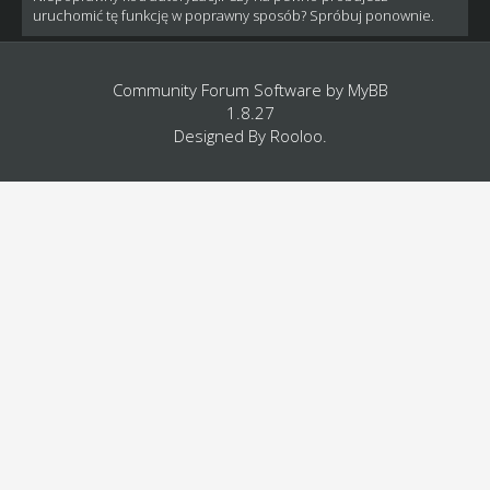
uruchomić tę funkcję w poprawny sposób? Spróbuj ponownie.
Community Forum Software by
MyBB
1.8.27
Designed By
Rooloo
.