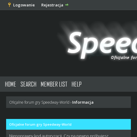
Logowanie
Rejestracja
HOME
SEARCH
MEMBER LIST
HELP
Informacja
Oficjalne forum gry Speedway-World
›
Oficjalne forum gry Speedway-World
Niepoprawny kod autoryzacji. Czy na pewno próbujesz