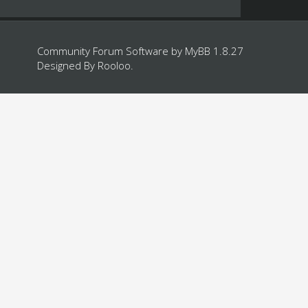
Community Forum Software by
MyBB 1.8.27
Designed By
Rooloo
.