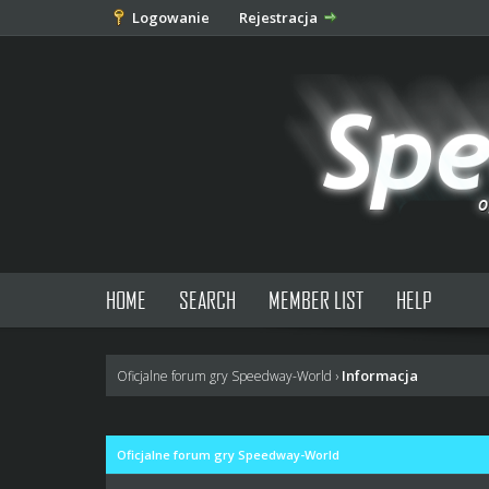
Logowanie
Rejestracja
HOME
SEARCH
MEMBER LIST
HELP
Informacja
Oficjalne forum gry Speedway-World
›
Oficjalne forum gry Speedway-World