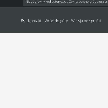
Niepoprawny kod autoryzacji. Czy na pewno próbujesz u
Kontakt
Wróć do góry
Wersja bez grafiki