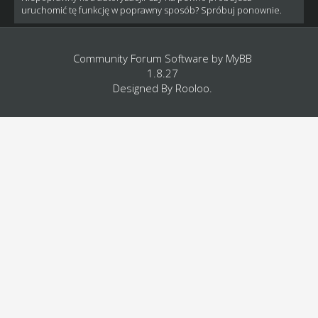
uruchomić tę funkcję w poprawny sposób? Spróbuj ponownie.
Community Forum Software by
MyBB
1.8.27
Designed By
Rooloo
.