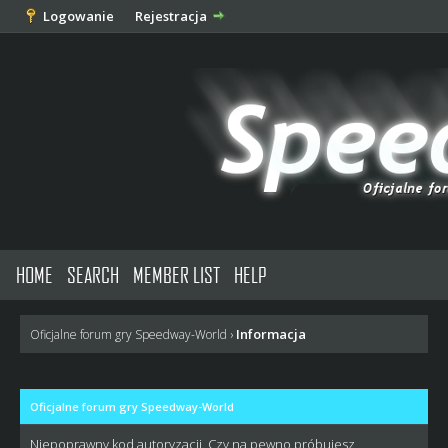
Logowanie
Rejestracja
HOME
SEARCH
MEMBER LIST
HELP
Informacja
Oficjalne forum gry Speedway-World
›
Oficjalne forum gry Speedway-World
Niepoprawny kod autoryzacji. Czy na pewno próbujesz