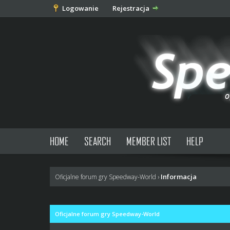
Logowanie
Rejestracja
HOME
SEARCH
MEMBER LIST
HELP
Informacja
Oficjalne forum gry Speedway-World
›
Oficjalne forum gry Speedway-World