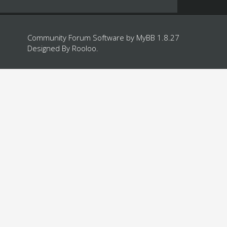
Community Forum Software by
MyBB 1.8.27
Designed By
Rooloo
.