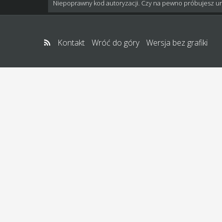
Niepoprawny kod autoryzacji. Czy na pewno próbujesz u
Kontakt
Wróć do góry
Wersja bez grafiki