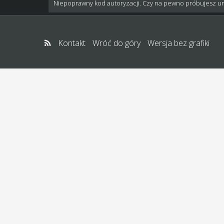
Niepoprawny kod autoryzacji. Czy na pewno próbujesz u
Kontakt
Wróć do góry
Wersja bez grafiki