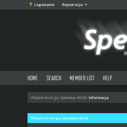
Logowanie
Rejestracja
HOME
SEARCH
MEMBER LIST
HELP
Informacja
Oficjalne forum gry Speedway-World
›
Oficjalne forum gry Speedway-World