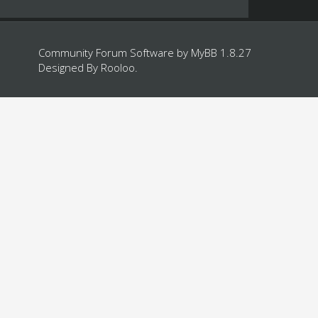
Community Forum Software by
MyBB 1.8.27
Designed By
Rooloo
.