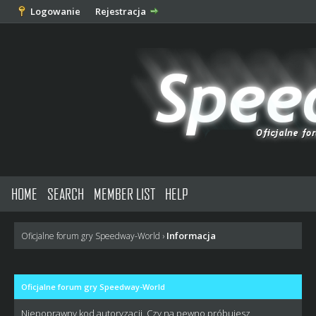
Logowanie
Rejestracja
HOME
SEARCH
MEMBER LIST
HELP
Informacja
Oficjalne forum gry Speedway-World
›
Oficjalne forum gry Speedway-World
Niepoprawny kod autoryzacji. Czy na pewno próbujesz