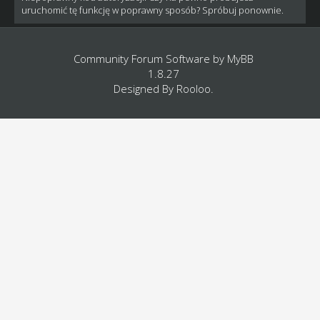
uruchomić tę funkcję w poprawny sposób? Spróbuj ponownie.
Community Forum Software by
MyBB
1.8.27
Designed By
Rooloo
.