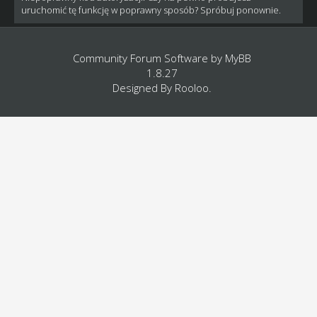
uruchomić tę funkcję w poprawny sposób? Spróbuj ponownie.
Community Forum Software by
MyBB
1.8.27
Designed By
Rooloo
.