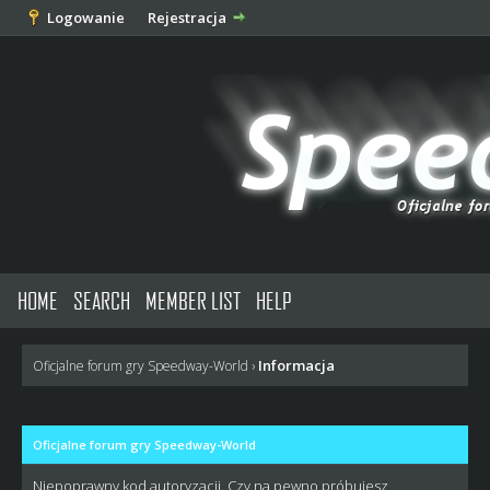
Logowanie
Rejestracja
HOME
SEARCH
MEMBER LIST
HELP
Informacja
Oficjalne forum gry Speedway-World
›
Oficjalne forum gry Speedway-World
Niepoprawny kod autoryzacji. Czy na pewno próbujesz