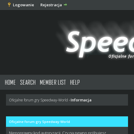
Logowanie
Rejestracja
HOME
SEARCH
MEMBER LIST
HELP
Informacja
Oficjalne forum gry Speedway-World
›
Oficjalne forum gry Speedway-World
Niepoprawny kod autoryzacji. Czy na pewno próbujesz