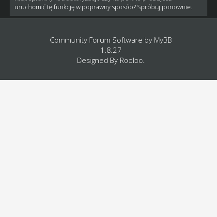
uruchomić tę funkcję w poprawny sposób? Spróbuj ponownie.
Community Forum Software by
MyBB
1.8.27
Designed By
Rooloo
.