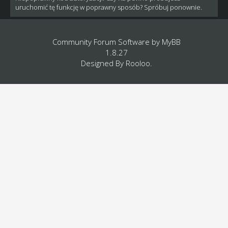
uruchomić tę funkcję w poprawny sposób? Spróbuj ponownie.
Community Forum Software by
MyBB
1.8.27
Designed By
Rooloo
.