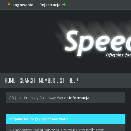
Logowanie
Rejestracja
HOME
SEARCH
MEMBER LIST
HELP
Informacja
Oficjalne forum gry Speedway-World
›
Oficjalne forum gry Speedway-World
Niepoprawny kod autoryzacji. Czy na pewno próbujesz