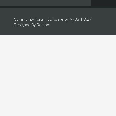
Community Forum Software by
MyBB 1.8.27
Designed By
Rooloo
.