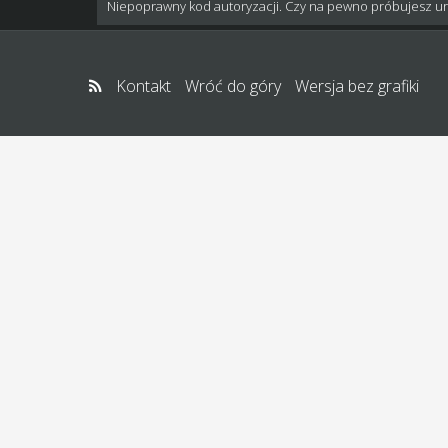
Niepoprawny kod autoryzacji. Czy na pewno próbujesz u
Kontakt
Wróć do góry
Wersja bez grafiki