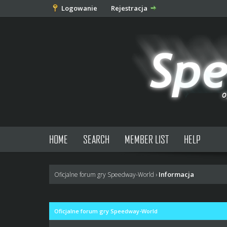
Logowanie
Rejestracja
HOME
SEARCH
MEMBER LIST
HELP
Informacja
Oficjalne forum gry Speedway-World
›
Oficjalne forum gry Speedway-World