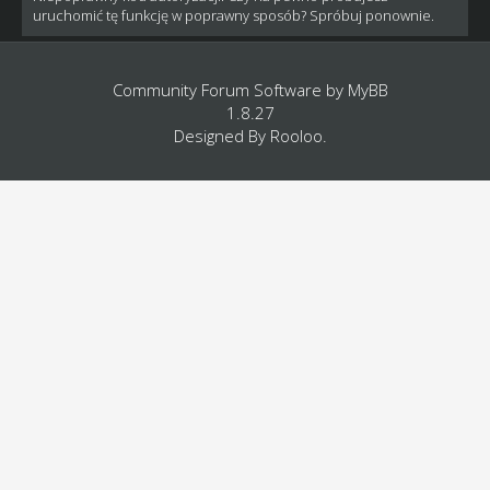
uruchomić tę funkcję w poprawny sposób? Spróbuj ponownie.
Community Forum Software by
MyBB
1.8.27
Designed By
Rooloo
.