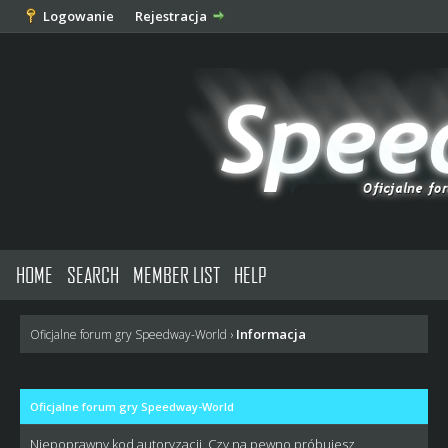
Logowanie
Rejestracja
HOME
SEARCH
MEMBER LIST
HELP
Informacja
Oficjalne forum gry Speedway-World
›
Oficjalne forum gry Speedway-World
Niepoprawny kod autoryzacji. Czy na pewno próbujesz