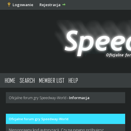
Logowanie
Rejestracja
HOME
SEARCH
MEMBER LIST
HELP
Informacja
Oficjalne forum gry Speedway-World
›
Oficjalne forum gry Speedway-World
Niepoprawny kod autoryzacji. Czy na pewno próbujesz