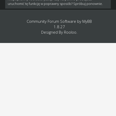
uruchomić tę funkcję w poprawny sposób? Spróbuj ponownie.
Community Forum Software by
MyBB
1.8.27
Designed By
Rooloo
.