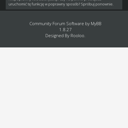
uruchomić tę funkcję w poprawny sposób? Spróbuj ponownie.
Community Forum Software by
MyBB
1.8.27
Designed By
Rooloo
.