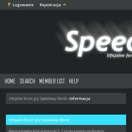
Logowanie
Rejestracja
HOME
SEARCH
MEMBER LIST
HELP
Informacja
Oficjalne forum gry Speedway-World
›
Oficjalne forum gry Speedway-World
Niepoprawny kod autoryzacji. Czy na pewno próbujesz