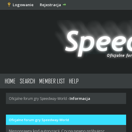
Logowanie
Rejestracja
HOME
SEARCH
MEMBER LIST
HELP
Informacja
Oficjalne forum gry Speedway-World
›
Oficjalne forum gry Speedway-World
Niepoprawny kod autoryzacji. Czy na pewno próbujesz