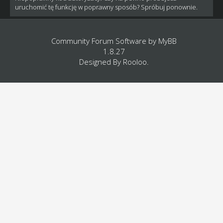
uruchomić tę funkcję w poprawny sposób? Spróbuj ponownie.
Community Forum Software by
MyBB
1.8.27
Designed By
Rooloo
.