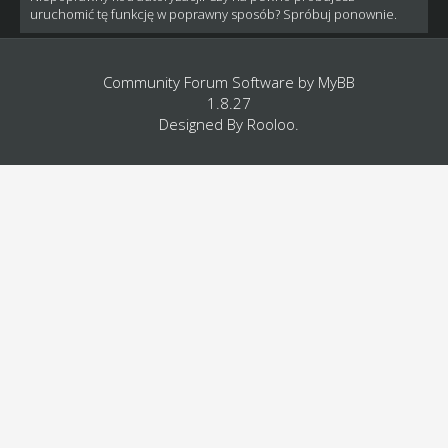
uruchomić tę funkcję w poprawny sposób? Spróbuj ponownie.
Community Forum Software by
MyBB
1.8.27
Designed By
Rooloo
.