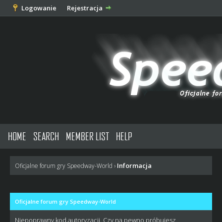
Logowanie
Rejestracja
HOME
SEARCH
MEMBER LIST
HELP
Informacja
Oficjalne forum gry Speedway-World
›
Oficjalne forum gry Speedway-World
Niepoprawny kod autoryzacji. Czy na pewno próbujesz