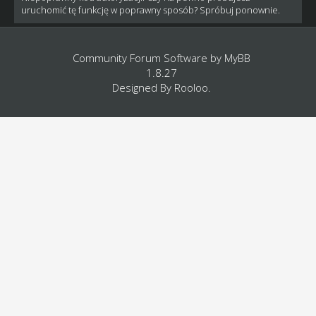
uruchomić tę funkcję w poprawny sposób? Spróbuj ponownie.
Community Forum Software by
MyBB
1.8.27
Designed By
Rooloo
.