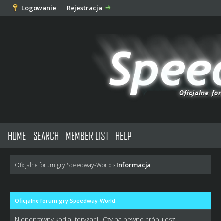
Logowanie
Rejestracja
HOME
SEARCH
MEMBER LIST
HELP
Informacja
Oficjalne forum gry Speedway-World
›
Oficjalne forum gry Speedway-World
Niepoprawny kod autoryzacji. Czy na pewno próbujesz