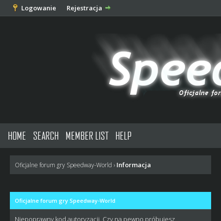
Logowanie
Rejestracja
HOME
SEARCH
MEMBER LIST
HELP
Informacja
Oficjalne forum gry Speedway-World
›
Oficjalne forum gry Speedway-World
Niepoprawny kod autoryzacji. Czy na pewno próbujesz