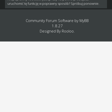
uruchomić tę funkcję w poprawny sposób? Spróbuj ponownie.
Community Forum Software by
MyBB
1.8.27
Designed By
Rooloo
.