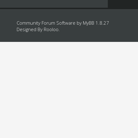
Community Forum Software by
MyBB 1.8.27
Designed By
Rooloo
.