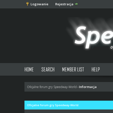
Logowanie
Rejestracja
HOME
SEARCH
MEMBER LIST
HELP
Informacja
Oficjalne forum gry Speedway-World
›
Oficjalne forum gry Speedway-World