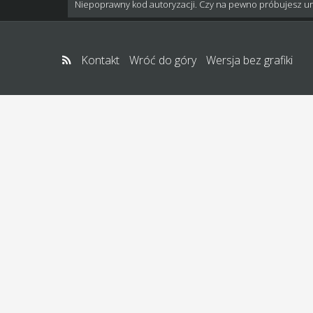
Niepoprawny kod autoryzacji. Czy na pewno próbujesz u
Kontakt
Wróć do góry
Wersja bez grafiki